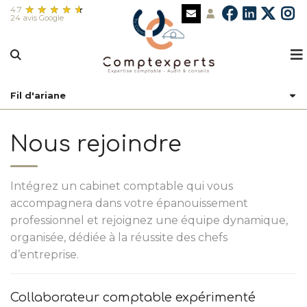
4.7
24 avis Google
Fil d'ariane
L’esprit Comptexperts
Nos services
Présentation du cabinet
Nous rejoindre
Vous êtes
Nos avis clients
Nos missions comptables
Intégrez un cabinet comptable qui vous
Nos outils
Le Groupe CAPEC
Nos missions de commissariat aux comptes
TPE et entrepreneurs
accompagnera dans votre épanouissement
Actualités
Notre bureau
Nos missions fiscales
PME et ETI
professionnel et rejoignez une équipe dynamique,
organisée, dédiée à la réussite des chefs
Rejoindre la team
Notre équipe
Nos missions sociales
Profession libérale
Actualités par profils
d’entreprise.
Nos missions juridiques
Association
Échéanciers
Collaborateur comptable expérimenté