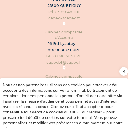
21800 QUETIGNY
Tél. 03 80 48 11 11
capec@capec.fr
Cabinet comptable
d'Auxerre
Être rappelé
16 Bd Lyautey
89000 AUXERRE
Prendre RDV
Tél. 03 86 51 42 21
capecbf@capec.fr
Demande de devis
Cabinet comptable
Espace client
de Chalon-sur-Saône
Nous et nos partenaires utilisons des cookies pour stocker et/ou
179 Avenue de Paris
Facebook
accéder à des informations sur votre terminal. Le traitement de
71100 CHALON-SUR-SAÔNE
certaines données personnelles permet d'améliorer notre offre via
Tél. 03 85 87 79 52
l'analyse, la mesure d'audience et vous permet aussi d’interagir
Twitter
capec71@capec.fr
avec les réseaux sociaux. Cliquez sur « Tout accepter » pour
consentir à tout dépôt de cookies ou sur « Tout refuser » pour
LinkedIn
proscrire tout dépôt de cookies sur votre terminal. Vous pouvez
Cabinet comptable
personnaliser et modifier vos préférences à tout moment sur notre
de Mâcon
Instagram