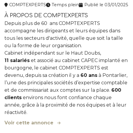
Nos missions de gestion de patrimoine
Agriculteur
Simulateurs
COMPTEXPERTS
Temps plein
Publié le 03/01/2025
Centre d’affaires Acticap
Actualités du cabinet
À PROPOS DE COMPTEXPERTS
Depuis plus de 60 ans COMPTEXPERTS
Secrétariat externalisé (My Assistant)
Chiffres
accompagne les dirigeants et leurs équipes dans
tous les secteurs d'activité, quelle que soit la taille
Facturation électronique
ou la forme de leur organisation.
Cabinet indépendant sur le Haut Doubs,
11
salariés
et associé au cabinet CAPEC implanté en
bourgogne, le cabinet COMPTEXPERTS est
devenu, depuis sa création il y a
60 ans
à Pontarlier,
l’une des principales sociétés d’expertise comptable
et de commissariat aux comptes sur la place.
600
clients
environs nous font confiance chaque
année, grâce à la proximité de nos équipes et à leur
réactivité.
Voir cette annonce